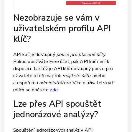
Nezobrazuje se vám v
uživatelském profilu API
klíč?
API klíč je dostupný
pouze pro placené účty
.
Pokud používáte Free účet, pak API klíč není k
dispozici. Taktéž je API klíč dostupný pouze pro
uživatele, kteří mají roli
majitele účtu
, anebo
alespoň roli
administrátora
. Více o uživatelských
rolích se dočtete
zde
.
Lze přes API spouštět
jednorázové analýzy?
Spouštění jednorázových analýz v API