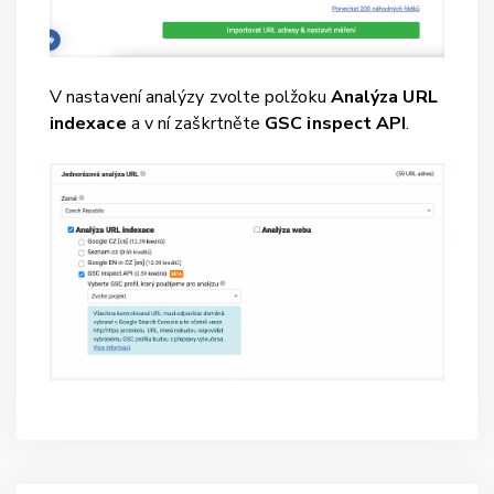
V nastavení analýzy zvolte polžoku
Analýza URL
indexace
a v ní zaškrtněte
GSC inspect API
.